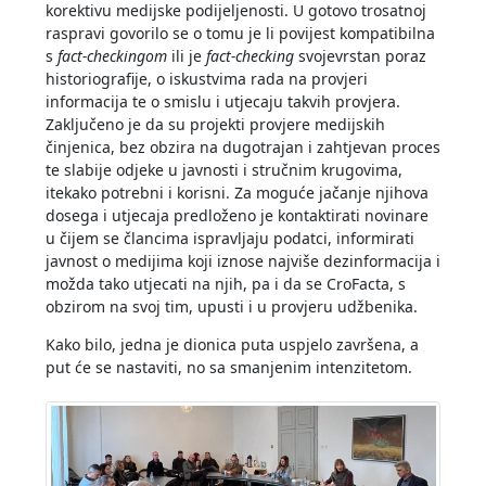
korektivu medijske podijeljenosti. U gotovo trosatnoj
raspravi govorilo se o tomu je li povijest kompatibilna
s
fact-checkingom
ili je
fact-checking
svojevrstan poraz
historiografije, o iskustvima rada na provjeri
informacija te o smislu i utjecaju takvih provjera.
Zaključeno je da su projekti provjere medijskih
činjenica, bez obzira na dugotrajan i zahtjevan proces
te slabije odjeke u javnosti i stručnim krugovima,
itekako potrebni i korisni. Za moguće jačanje njihova
dosega i utjecaja predloženo je kontaktirati novinare
u čijem se člancima ispravljaju podatci, informirati
javnost o medijima koji iznose najviše dezinformacija i
možda tako utjecati na njih, pa i da se CroFacta, s
obzirom na svoj tim, upusti i u provjeru udžbenika.
Kako bilo, jedna je dionica puta uspjelo završena, a
put će se nastaviti, no sa smanjenim intenzitetom.