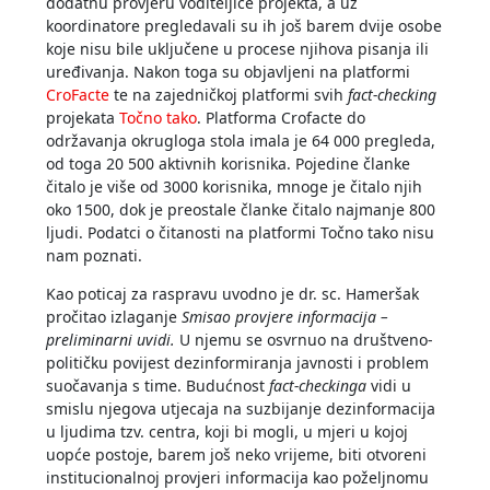
dodatnu provjeru voditeljice projekta, a uz
koordinatore pregledavali su ih još barem dvije osobe
koje nisu bile uključene u procese njihova pisanja ili
uređivanja. Nakon toga su objavljeni na platformi
CroFacte
te na zajedničkoj platformi svih
fact-checking
projekata
Točno tako
. Platforma Crofacte do
održavanja okrugloga stola imala je 64 000 pregleda,
od toga 20 500 aktivnih korisnika. Pojedine članke
čitalo je više od 3000 korisnika, mnoge je čitalo njih
oko 1500, dok je preostale članke čitalo najmanje 800
ljudi. Podatci o čitanosti na platformi Točno tako nisu
nam poznati.
Kao poticaj za raspravu uvodno je dr. sc. Hameršak
pročitao izlaganje
Smisao provjere informacija –
preliminarni uvidi.
U njemu se osvrnuo na društveno-
političku povijest dezinformiranja javnosti i problem
suočavanja s time. Budućnost
fact-checkinga
vidi u
smislu njegova utjecaja na suzbijanje dezinformacija
u ljudima tzv. centra, koji bi mogli, u mjeri u kojoj
uopće postoje, barem još neko vrijeme, biti otvoreni
institucionalnoj provjeri informacija kao poželjnomu