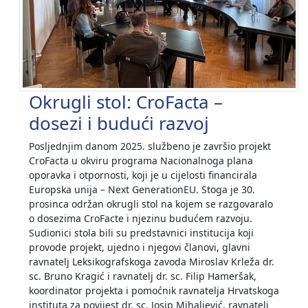
Okrugli stol: CroFacta –
dosezi i budući razvoj
Posljednjim danom 2025. službeno je završio projekt
CroFacta u okviru programa Nacionalnoga plana
oporavka i otpornosti, koji je u cijelosti financirala
Europska unija – Next GenerationEU. Stoga je 30.
prosinca održan okrugli stol na kojem se razgovaralo
o dosezima CroFacte i njezinu budućem razvoju.
Sudionici stola bili su predstavnici institucija koji
provode projekt, ujedno i njegovi članovi, glavni
ravnatelj Leksikografskoga zavoda Miroslav Krleža dr.
sc. Bruno Kragić i ravnatelj dr. sc. Filip Hameršak,
koordinator projekta i pomoćnik ravnatelja Hrvatskoga
instituta za povijest dr. sc. Josip Mihaljević, ravnatelj