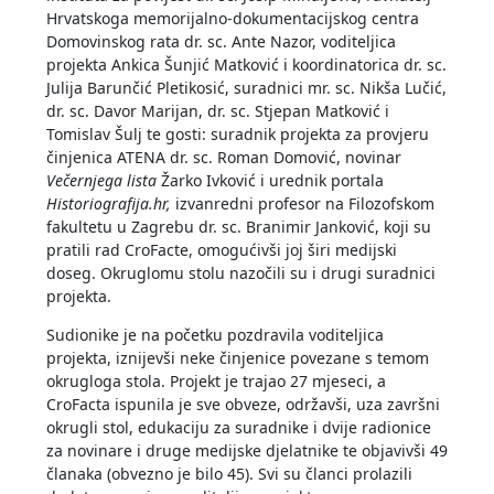
Hrvatskoga memorijalno-dokumentacijskog centra
Domovinskog rata dr. sc. Ante Nazor, voditeljica
projekta Ankica Šunjić Matković i koordinatorica dr. sc.
Julija Barunčić Pletikosić, suradnici mr. sc. Nikša Lučić,
dr. sc. Davor Marijan, dr. sc. Stjepan Matković i
Tomislav Šulj te gosti: suradnik projekta za provjeru
činjenica ATENA dr. sc. Roman Domović, novinar
Večernjega lista
Žarko Ivković i urednik portala
Historiografija.hr,
izvanredni profesor na Filozofskom
fakultetu u Zagrebu dr. sc. Branimir Janković, koji su
pratili rad CroFacte, omogućivši joj širi medijski
doseg. Okruglomu stolu nazočili su i drugi suradnici
projekta.
Sudionike je na početku pozdravila voditeljica
projekta, iznijevši neke činjenice povezane s temom
okrugloga stola. Projekt je trajao 27 mjeseci, a
CroFacta ispunila je sve obveze, održavši, uza završni
okrugli stol, edukaciju za suradnike i dvije radionice
za novinare i druge medijske djelatnike te objavivši 49
članaka (obvezno je bilo 45). Svi su članci prolazili