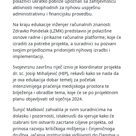
polaznici ukratko pobliže upoznali sa zahtjevnošću
aktivnosti neophodnih za njihovu uspješnu
administrativnu i financijsku provedbu.
Na kraju edukacije inženjer računalnih znanosti
Zdravko Pondelak (LZMK) predstavio je polazišne
osnove radne i prikazne računalne platforme, koje će
izraditi za potrebe projekta, a suradnici su pozvani
svojim prijedlozima pridonijeti njihovoj izradbi i
implementaciji.
Svojevrsnu završnu riječ iznio je koordinator projekta
dr. sc. Josip Mihaljević (HIP), rekavši kako se nada da
je ova edukacija dobar temelj za početak
intenzivnijega praćenja medijskoga prostora te
bilježenja i obradbe tema, koje će se po projektnom
planu objavljivati od siječnja 2024.
Šunjić Matković zahvalila je svim suradnicima na
dolasku i pozornosti, istaknuvši da vjeruje kako će
izabrani tim ostvariti zacrtane ciljeve projekta, od
prinosa razvoju kritičkoga mišljenja i činjeničnoga
društva, jačanja institucijske vidljivosti do članstva u