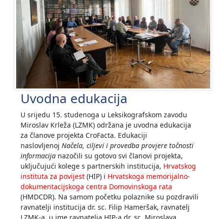
Uvodna edukacija
U srijedu 15. studenoga u Leksikografskom zavodu
Miroslav Krleža (LZMK) održana je uvodna edukacija
za članove projekta CroFacta. Edukaciji
naslovljenoj
Načela, ciljevi i provedba provjere točnosti
informacija
nazočili su gotovo svi članovi projekta,
uključujući kolege s partnerskih institucija,
Hrvatskog
instituta za povijest
(HIP) i
Hrvatskoga memorijalno-
dokumentacijskoga centra Domovinskoga rata
(HMDCDR). Na samom početku polaznike su pozdravili
ravnatelji institucija dr. sc. Filip Hameršak, ravnatelj
LZMK-a, u ime ravnatelja HIP-a dr. sc. Miroslava