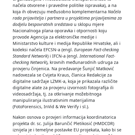
načela otvorene i pravedne politike ispravaka), a na
koja ih obvezuju međusobno komplementarna
Načela
rada prijavitelja i partnera u projektima prijavljenima za
dodjelu bespovratnih sredstava
u sklopu mjere
Nacionalnoga plana oporavka i otpornosti koju
provode Agencija za elektroničke medije i
Ministarstvo kulture i medija Republike Hrvatske, ali i
kodeksi načela EFCSN-a (engl.
European Fact-checking
Standard Network
) i IFCN-a (engl.
International Fact-
checking Network
), krovnih međunarodnih udruga za
provjeru činjenica. Na predavanje Šunjić Matković
nadovezala se Cvijeta Kraus, članica Redakcije za
digitalne sadržaje LZMK-a, koja je prikazala različite
digitalne alate za provjeru izvornosti fotografija ili
videosadržaja, tj. za otkrivanje možebitnoga
manipuliranja ilustrativnim materijalima
(FotoForensics, InVid & We Verify i sl.).
Nakon osnova o provjeri informacija koordinatorica
projekta dr. sc. Julija Barunčić Pletikosić (HMDCDR)
iznijela je i temeljne postavke EU projekata, kako bi se