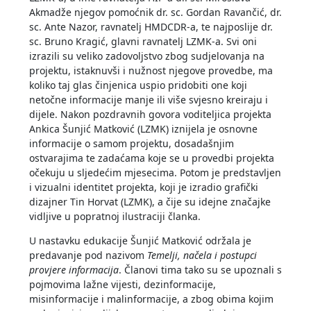
Akmadže njegov pomoćnik dr. sc. Gordan Ravančić, dr.
sc. Ante Nazor, ravnatelj HMDCDR-a, te najposlije dr.
sc. Bruno Kragić, glavni ravnatelj LZMK-a. Svi oni
izrazili su veliko zadovoljstvo zbog sudjelovanja na
projektu, istaknuvši i nužnost njegove provedbe, ma
koliko taj glas činjenica uspio pridobiti one koji
netočne informacije manje ili više svjesno kreiraju i
dijele. Nakon pozdravnih govora voditeljica projekta
Ankica Šunjić Matković (LZMK) iznijela je osnovne
informacije o samom projektu, dosadašnjim
ostvarajima te zadaćama koje se u provedbi projekta
očekuju u sljedećim mjesecima. Potom je predstavljen
i vizualni identitet projekta, koji je izradio grafički
dizajner Tin Horvat (LZMK), a čije su idejne značajke
vidljive u popratnoj ilustraciji članka.
U nastavku edukacije Šunjić Matković održala je
predavanje pod nazivom
Temelji, načela i postupci
provjere informacija
. Članovi tima tako su se upoznali s
pojmovima lažne vijesti, dezinformacije,
misinformacije i malinformacije, a zbog obima kojim