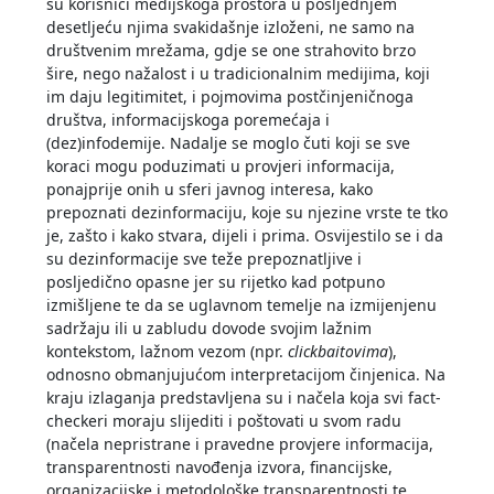
su korisnici medijskoga prostora u posljednjem
desetljeću njima svakidašnje izloženi, ne samo na
društvenim mrežama, gdje se one strahovito brzo
šire, nego nažalost i u tradicionalnim medijima, koji
im daju legitimitet, i pojmovima postčinjeničnoga
društva, informacijskoga poremećaja i
(dez)infodemije. Nadalje se moglo čuti koji se sve
koraci mogu poduzimati u provjeri informacija,
ponajprije onih u sferi javnog interesa, kako
prepoznati dezinformaciju, koje su njezine vrste te tko
je, zašto i kako stvara, dijeli i prima. Osvijestilo se i da
su dezinformacije sve teže prepoznatljive i
posljedično opasne jer su rijetko kad potpuno
izmišljene te da se uglavnom temelje na izmijenjenu
sadržaju ili u zabludu dovode svojim lažnim
kontekstom, lažnom vezom (npr.
clickbaitovima
),
odnosno obmanjujućom interpretacijom činjenica. Na
kraju izlaganja predstavljena su i načela koja svi fact-
checkeri moraju slijediti i poštovati u svom radu
(načela nepristrane i pravedne provjere informacija,
transparentnosti navođenja izvora, financijske,
organizacijske i metodološke transparentnosti te