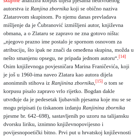
skupine
analizira korpus dijela pjesama neutvrđenog
autorstva iz
Ranjina zbornika
koji se obično naziva
Zlatarovom skupinom. Po njemu danas prevladava
mišljenje da je Čubranović izmišljeni autor, književna
obmana, a o Zlataru se zapravo ne zna gotovo ništa:
„njegovo prazno ime postalo je spornom osnovom za
atribuciju, što ipak ne znači da omeđena skupina, možda u
[14]
nešto smanjenu opsegu, ne pripada jednom autoru“.
Osim književnoga povjesničara Marina Franičevića, koji
je još u 1960-ima naveo Zlatara kao autora dijela
[15]
anonimnih stihova iz
Ranjinina zbornika,
o tom se
korpusu pisalo zapravo vrlo rijetko. Bogdan dakle
utvrđuje da je pedesetak ljubavnih pjesama koje mu se se
mogu pripisati (u tiskanom izdanju
Ranjinina zbornika
pjesme br. 642–698), sastavljenih po uzoru na talijansku
dvorsku liriku, iznimno književnopovijesno i
povijesnopoetički bitno. Prvi put u hrvatskoj književnosti