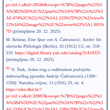
pr=iiif.v.a&id=28546&vwopt=%7B%22pages%22%3
A%5B2%5D%2C%22pan%22%3A%7B%22x%22%3
A0.474%2C%22y%22%3A1.233%7D%2C%22view%
22%3A%22image%22%2C%22zoom%22%3A1.005%
7D
(pristupljeno 20. 12. 2025)
M. Rešetar,
Eine Spur von A. Čubranović.
Archiv für
slavische Philologie (Berlin), 33 (1912) 1/2, str. 318–
319.
https://digital.library.yale.edu/catalog/31410355
(pristupljeno 20. 12. 2025)
[6]
N. Štuk,
Jedan trag o rodbinskom podrijetlu
dubrovačkog pjesnika Andrije Čubranovića (1500–
1550).
Narodna svijest, 13 (1931) 33, str. 4.
https://zdur.dkd.hr/?
pr=iiif.v.a&id=20987&vwopt=%7B%22pages%22%3
A%5B4%5D%2C%22pan%22%3A%7B%22x%22%3
A0.333%2C%22y%22%3A1.158%7D%2C%22view%