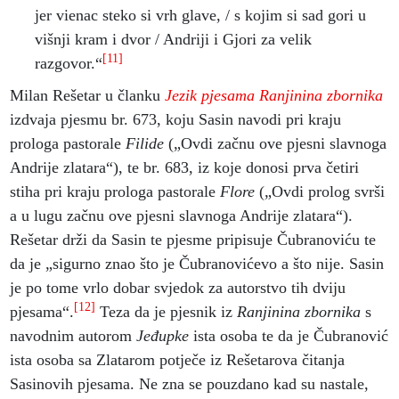
jer vienac steko si vrh glave, / s kojim si sad gori u
višnji kram i dvor / Andriji i Gjori za velik
[11]
razgovor.“
Milan Rešetar u članku
Jezik pjesama Ranjinina zbornika
izdvaja pjesmu br. 673, koju Sasin navodi pri kraju
prologa pastorale
Filide
(„Ovdi začnu ove pjesni slavnoga
Andrije zlatara“), te br. 683, iz koje donosi prva četiri
stiha pri kraju prologa pastorale
Flore
(„Ovdi prolog svrši
a u lugu začnu ove pjesni slavnoga Andrije zlatara“).
Rešetar drži da Sasin te pjesme pripisuje Čubranoviću te
da je „sigurno znao što je Čubranovićevo a što nije. Sasin
je po tome vrlo dobar svjedok za autorstvo tih dviju
[12]
pjesama“.
Teza da je pjesnik iz
Ranjinina zbornika
s
navodnim autorom
Jeđupke
ista osoba te da je Čubranović
ista osoba sa Zlatarom potječe iz Rešetarova čitanja
Sasinovih pjesama. Ne zna se pouzdano kad su nastale,