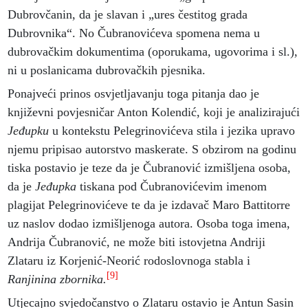
Dubrovčanin, da je slavan i „ures čestitog grada
Dubrovnika“. No Čubranovićeva spomena nema u
dubrovačkim dokumentima (oporukama, ugovorima i sl.),
ni u poslanicama dubrovačkih pjesnika.
Ponajveći prinos osvjetljavanju toga pitanja dao je
književni povjesničar Anton Kolendić, koji je analizirajući
Jeđupku
u kontekstu Pelegrinovićeva stila i jezika upravo
njemu pripisao autorstvo maskerate. S obzirom na godinu
tiska postavio je teze da je Čubranović izmišljena osoba,
da je
Jeđupka
tiskana pod Čubranovićevim imenom
plagijat Pelegrinovićeve te da je izdavač Maro Battitorre
uz naslov dodao izmišljenoga autora. Osoba toga imena,
Andrija Čubranović, ne može biti istovjetna Andriji
Zlataru iz Korjenić-Neorić rodoslovnoga stabla i
[9]
Ranjinina zbornika.
Utjecajno svjedočanstvo o Zlataru ostavio je Antun Sasin