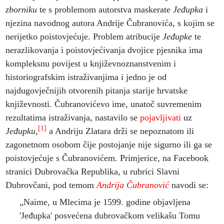
zborniku
te s problemom autorstva maskerate
Jeđupka
i
njezina navodnog autora Andrije Čubranovića, s kojim se
nerijetko poistovjećuje. Problem atribucije
Jeđupke
te
nerazlikovanja i poistovjećivanja dvojice pjesnika ima
kompleksnu povijest u književnoznanstvenim i
historiografskim istraživanjima i jedno je od
najdugovječnijih otvorenih pitanja starije hrvatske
književnosti. Čubranovićevo ime, unatoč suvremenim
rezultatima istraživanja, nastavilo se
pojavljivati
uz
[1]
Jeđupku,
a Andriju Zlatara drži se nepoznatom ili
zagonetnom osobom čije postojanje nije sigurno ili ga se
poistovjećuje s Čubranovićem. Primjerice, na Facebook
stranici Dubrovačka Republika, u rubrici Slavni
Dubrovčani, pod temom
Andrija Čubranović
navodi se:
„Naime, u Mlecima je 1599. godine objavljena
'Jeđupka' posvećena dubrovačkom velikašu Tomu