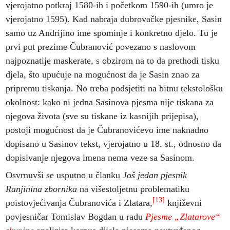
vjerojatno potkraj 1580-ih i početkom 1590-ih (umro je
vjerojatno 1595). Kad nabraja dubrovačke pjesnike, Sasin
samo uz Andrijino ime spominje i konkretno djelo. Tu je
prvi put prezime Čubranović povezano s naslovom
najpoznatije maskerate, s obzirom na to da prethodi tisku
djela, što upućuje na mogućnost da je Sasin znao za
pripremu tiskanja. No treba podsjetiti na bitnu tekstološku
okolnost: kako ni jedna Sasinova pjesma nije tiskana za
njegova života (sve su tiskane iz kasnijih prijepisa),
postoji mogućnost da je Čubranovićevo ime naknadno
dopisano u Sasinov tekst, vjerojatno u 18. st., odnosno da
dopisivanje njegova imena nema veze sa Sasinom.
Osvrnuvši se usputno u članku
Još jedan pjesnik
Ranjinina zbornika
na višestoljetnu problematiku
[13]
poistovjećivanja Čubranovića i Zlatara,
književni
povjesničar Tomislav Bogdan u radu
Pjesme „Zlatarove“