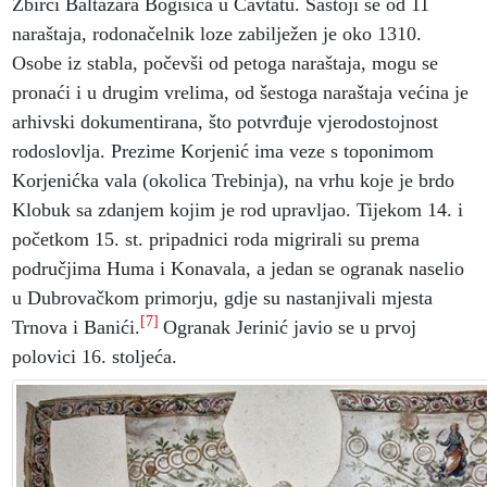
Zbirci Baltazara Bogišića u Cavtatu. Sastoji se od 11
naraštaja, rodonačelnik loze zabilježen je oko 1310.
Osobe iz stabla, počevši od petoga naraštaja, mogu se
pronaći i u drugim vrelima, od šestoga naraštaja većina je
arhivski dokumentirana, što potvrđuje vjerodostojnost
rodoslovlja. Prezime Korjenić ima veze s toponimom
Korjenićka vala (okolica Trebinja), na vrhu koje je brdo
Klobuk sa zdanjem kojim je rod upravljao. Tijekom 14. i
početkom 15. st. pripadnici roda migrirali su prema
područjima Huma i Konavala, a jedan se ogranak naselio
u Dubrovačkom primorju, gdje su nastanjivali mjesta
[7]
Trnova i Banići.
Ogranak Jerinić javio se u prvoj
polovici 16. stoljeća.