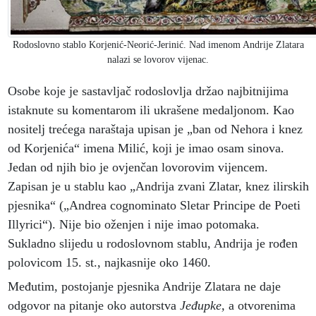
Rodoslovno stablo Korjenić-Neorić-Jerinić. Nad imenom Andrije Zlatara
nalazi se lovorov vijenac.
Osobe koje je sastavljač rodoslovlja držao najbitnijima
istaknute su komentarom ili ukrašene medaljonom. Kao
nositelj trećega naraštaja upisan je „ban od Nehora i knez
od Korjenića“ imena Milić, koji je imao osam sinova.
Jedan od njih bio je ovjenčan lovorovim vijencem.
Zapisan je u stablu kao „Andrija zvani Zlatar, knez ilirskih
pjesnika“ („Andrea cognominato Sletar Principe de Poeti
Illyrici“). Nije bio oženjen i nije imao potomaka.
Sukladno slijedu u rodoslovnom stablu, Andrija je rođen
polovicom 15. st., najkasnije oko 1460.
Međutim, postojanje pjesnika Andrije Zlatara ne daje
odgovor na pitanje oko autorstva
Jeđupke,
a otvorenima