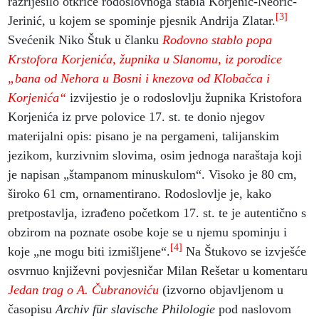
razriješilo otkriće rodoslovnoga stabla Korjenić-Neorić-
[3]
Jerinić, u kojem se spominje pjesnik Andrija Zlatar.
Svećenik Niko Štuk u članku
Rodovno stablo popa
Krstofora Korjenića, župnika u Slanomu, iz porodice
„bana od Nehora u Bosni i knezova od Klobačca i
Korjenića“
izvijestio je o rodoslovlju župnika Kristofora
Korjenića iz prve polovice 17. st. te donio njegov
materijalni opis: pisano je na pergameni, talijanskim
jezikom, kurzivnim slovima, osim jednoga naraštaja koji
je napisan „štampanom minuskulom“. Visoko je 80 cm,
široko 61 cm, ornamentirano. Rodoslovlje je, kako
pretpostavlja, izrađeno početkom 17. st. te je autentično s
obzirom na poznate osobe koje se u njemu spominju i
[4]
koje „ne mogu biti izmišljene“.
Na Štukovo se izvješće
osvrnuo književni povjesničar Milan Rešetar u komentaru
Jedan trag o A. Čubranoviću
(izvorno objavljenom u
časopisu
Archiv für slavische Philologie
pod naslovom