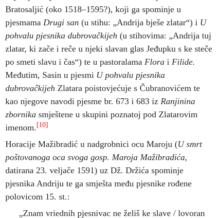
Bratosaljić (oko 1518–1595?), koji ga spominje u
pjesmama
Drugi san
(u stihu: „Andrija bješe zlatar“) i
U
pohvalu pjesnika dubrovačkijeh
(u stihovima: „Andrija tuj
zlatar, ki zače i reče u njeki slavan glas Jeđupku s ke steče
po smeti slavu i čas“) te u pastoralama
Flora
i
Filide.
Međutim, Sasin u pjesmi
U pohvalu pjesnika
dubrovačkijeh
Zlatara
poistovjećuje s Čubranovićem te
kao njegove navodi pjesme br. 673 i 683 iz
Ranjinina
zbornika
smještene u skupini poznatoj pod Zlatarovim
[10]
imenom.
Horacije Mažibradić u nadgrobnici ocu Maroju (
U smrt
poštovanoga oca svoga gosp. Maroja Mažibradića,
datirana 23. veljače 1591) uz Dž. Držića spominje
pjesnika Andriju te ga smješta među pjesnike rođene
polovicom 15. st.:
„Znam vriednih pjesnivac ne želiš ke slave / lovoran