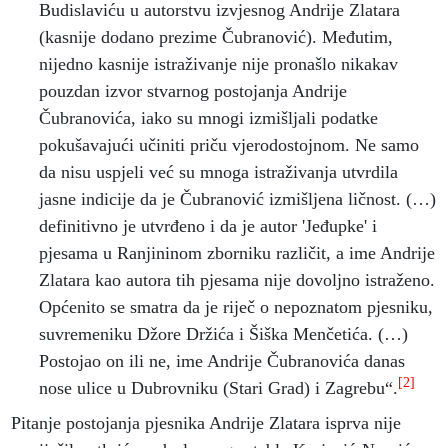
Budislaviću u autorstvu izvjesnog Andrije Zlatara
(kasnije dodano prezime Čubranović). Međutim,
nijedno kasnije istraživanje nije pronašlo nikakav
pouzdan izvor stvarnog postojanja Andrije
Čubranovića, iako su mnogi izmišljali podatke
pokušavajući učiniti priču vjerodostojnom. Ne samo
da nisu uspjeli već su mnoga istraživanja utvrdila
jasne indicije da je Čubranović izmišljena ličnost. (…)
definitivno je utvrđeno i da je autor 'Jeđupke' i
pjesama u Ranjininom zborniku različit, a ime Andrije
Zlatara kao autora tih pjesama nije dovoljno istraženo.
Općenito se smatra da je riječ o nepoznatom pjesniku,
suvremeniku Džore Držića i Šiška Menčetića. (…)
Postojao on ili ne, ime Andrije Čubranovića danas
[2]
nose ulice u Dubrovniku (Stari Grad) i Zagrebu“.
Pitanje postojanja pjesnika Andrije Zlatara isprva nije