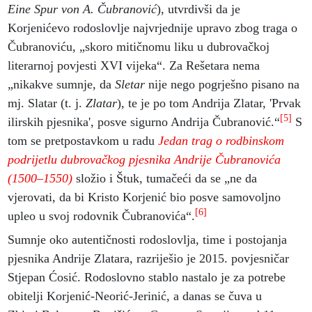
Eine Spur von A. Čubranović
), utvrdivši da je
Korjenićevo rodoslovlje najvrjednije upravo zbog traga o
Čubranoviću, „skoro mitičnomu liku u dubrovačkoj
literarnoj povjesti XVI vijeka“. Za Rešetara nema
„nikakve sumnje, da
Sletar
nije nego pogrješno pisano na
mj. Slatar (t. j.
Zlatar
), te je po tom Andrija Zlatar, 'Prvak
[5]
ilirskih pjesnika', posve sigurno Andrija Čubranović.“
S
tom se pretpostavkom u radu
Jedan trag o rodbinskom
podrijetlu dubrovačkog pjesnika Andrije Čubranovića
(1500–1550)
složio i Štuk, tumačeći da se „ne da
vjerovati, da bi Kristo Korjenić bio posve samovoljno
[6]
upleo u svoj rodovnik Čubranovića“.
Sumnje oko autentičnosti rodoslovlja, time i postojanja
pjesnika Andrije Zlatara, razriješio je 2015. povjesničar
Stjepan Ćosić. Rodoslovno stablo nastalo je za potrebe
obitelji Korjenić-Neorić-Jerinić, a danas se čuva u