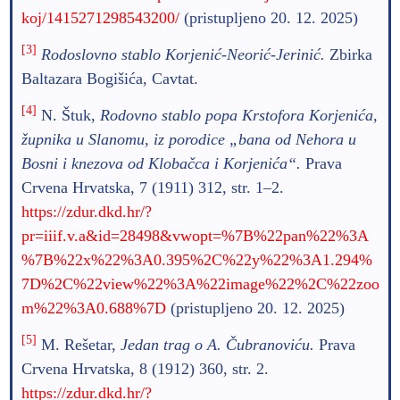
koj/1415271298543200/
(pristupljeno 20. 12. 2025)
[3]
Rodoslovno stablo Korjenić-Neorić-Jerinić.
Zbirka
Baltazara Bogišića, Cavtat.
[4]
N. Štuk,
Rodovno stablo popa Krstofora Korjenića,
župnika u Slanomu, iz porodice „bana od Nehora u
Bosni i knezova od Klobačca i Korjenića“.
Prava
Crvena Hrvatska, 7 (1911) 312, str. 1–2.
https://zdur.dkd.hr/?
pr=iiif.v.a&id=28498&vwopt=%7B%22pan%22%3A
%7B%22x%22%3A0.395%2C%22y%22%3A1.294%
7D%2C%22view%22%3A%22image%22%2C%22zoo
m%22%3A0.688%7D
(pristupljeno 20. 12. 2025)
[5]
M. Rešetar,
Jedan trag o A. Čubranoviću.
Prava
Crvena Hrvatska, 8 (1912) 360, str. 2.
https://zdur.dkd.hr/?