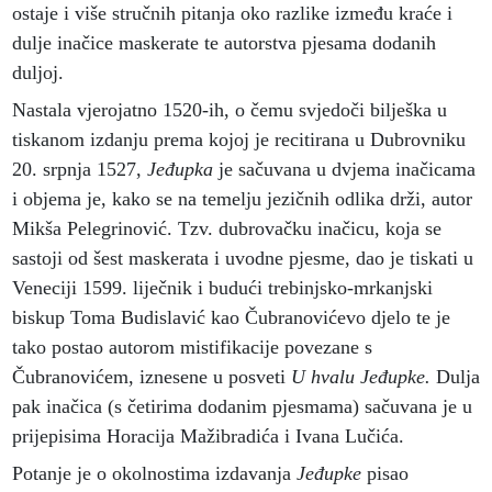
ostaje i više stručnih pitanja oko razlike između kraće i
dulje inačice maskerate te autorstva pjesama dodanih
duljoj.
Nastala vjerojatno 1520-ih, o čemu svjedoči bilješka u
tiskanom izdanju prema kojoj je recitirana u Dubrovniku
20. srpnja 1527,
Jeđupka
je sačuvana u dvjema inačicama
i objema je, kako se na temelju jezičnih odlika drži, autor
Mikša Pelegrinović. Tzv. dubrovačku inačicu, koja se
sastoji od šest maskerata i uvodne pjesme, dao je tiskati u
Veneciji 1599. liječnik i budući trebinjsko-mrkanjski
biskup Toma Budislavić kao Čubranovićevo djelo te je
tako postao autorom mistifikacije povezane s
Čubranovićem, iznesene u posveti
U hvalu Jeđupke.
Dulja
pak inačica (s četirima dodanim pjesmama) sačuvana je u
prijepisima Horacija Mažibradića i Ivana Lučića.
Potanje je o okolnostima izdavanja
Jeđupke
pisao