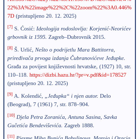
22%3A%22image%22%2C%22zoom%22%3A0.446%
7D
(pristupljeno 20. 12. 2025)
[7]
S. Ćosić:
Ideologija rodoslovlja: Korjenić-Neorićev
grbovnik iz 1595.
Zagreb–Dubrovnik 2015.
[8]
Š. Urlić,
Nešto o podrijetlu Mara Battitorra,
priređivača prvoga izdanja Čubranovićeve Jeđupke.
Građa za povijest književnosti hrvatske, (1927) 10, str.
110–118.
https://dizbi.hazu.hr/?pr=v.pdf&id=178527
(pristupljeno 20. 12. 2025)
[9]
A. Kolendić,
„Jeđupka“ i njen autor.
Delo
(Beograd), 7 (1961) 7, str. 878–904.
[10]
Djela Petra Zoranića, Antuna Sasina, Savka
Gučetića Bendeviševića.
Zagreb 1888.
[11]
Pjesme Miha Bunića Babulinova, Maroja i Oracia