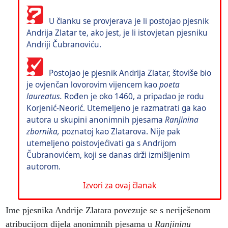
U članku se provjerava je li postojao pjesnik
Andrija Zlatar te, ako jest, je li istovjetan pjesniku
Andriji Čubranoviću.
Postojao je pjesnik Andrija Zlatar, štoviše bio
je ovjenčan lovorovim vijencem kao
poeta
laureatus.
Rođen je oko 1460, a pripadao je rodu
Korjenić-Neorić. Utemeljeno je razmatrati ga kao
autora u skupini anonimnih pjesama
Ranjinina
zbornika,
poznatoj kao Zlatarova. Nije pak
utemeljeno poistovjećivati ga s Andrijom
Čubranovićem, koji se danas drži izmišljenim
autorom.
Izvori za ovaj članak
Ime pjesnika Andrije Zlatara povezuje se s neriješenom
atribucijom dijela anonimnih pjesama u
Ranjininu