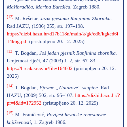
Mažibradića, Marina Burešića.
Zagreb 1880.
[12]
M. Rešetar,
Jezik pjesama Ranjinina Zbornika.
Rad JAZU, (1936) 255, str. 197–198.
https://dizbi.hazu.hr/d17b118n/main/k/gk/ed6/kgked6i
14k6g.pdf
(pristupljeno 20. 12. 2025)
[13]
T. Bogdan,
Još jedan pjesnik Ranjinina zbornika.
Umjetnost riječi, 47 (2003) 1–2, str. 67–83.
https://hrcak.srce.hr/file/164602
(pristupljeno 20. 12.
2025)
[14]
T. Bogdan,
Pjesme „Zlatarove“ skupine.
Rad
HAZU, (2009) 502, str. 95–107.
https://dizbi.hazu.hr/?
pr=i&id=172952
(pristupljeno 20. 12. 2025)
[15]
M. Franičević,
Povijest hrvatske renesansne
književnosti,
1.
Zagreb 1986.