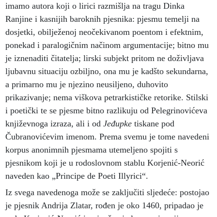
imamo autora koji o lirici razmišlja na tragu Dinka
Ranjine i kasnijih baroknih pjesnika: pjesmu temelji na
dosjetki, obilježenoj neočekivanom poentom i efektnim,
ponekad i paralogičnim načinom argumentacije; bitno mu
je iznenaditi čitatelja; lirski subjekt pritom ne doživljava
ljubavnu situaciju ozbiljno, ona mu je kadšto sekundarna,
a primarno mu je njezino neusiljeno, duhovito
prikazivanje; nema viškova petrarkističke retorike. Stilski
i poetički te se pjesme bitno razlikuju od Pelegrinovićeva
književnoga izraza, ali i od
Jeđupke
tiskane pod
Čubranovićevim imenom. Prema svemu je tome navedeni
korpus anonimnih pjesmama utemeljeno spojiti s
pjesnikom koji je u rodoslovnom stablu Korjenić-Neorić
naveden kao „Principe de Poeti Illyrici“.
Iz svega navedenoga može se zaključiti sljedeće: postojao
je pjesnik Andrija Zlatar, rođen je oko 1460, pripadao je