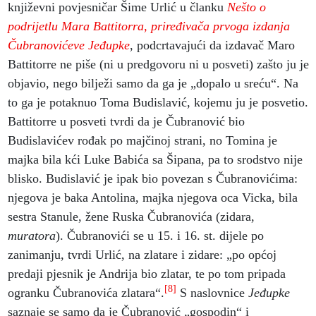
književni povjesničar Šime Urlić u članku
Nešto o
podrijetlu Mara Battitorra, priređivača prvoga izdanja
Čubranovićeve Jeđupke
, podcrtavajući da izdavač Maro
Battitorre ne piše (ni u predgovoru ni u posveti) zašto ju je
objavio, nego bilježi samo da ga je „dopalo u sreću“. Na
to ga je potaknuo Toma Budislavić, kojemu ju je posvetio.
Battitorre u posveti tvrdi da je Čubranović bio
Budislavićev rođak po majčinoj strani, no Tomina je
majka bila kći Luke Babića sa Šipana, pa to srodstvo nije
blisko. Budislavić je ipak bio povezan s Čubranovićima:
njegova je baka Antolina, majka njegova oca Vicka, bila
sestra Stanule, žene Ruska Čubranovića (zidara,
muratora
). Čubranovići se u 15. i 16. st. dijele po
zanimanju, tvrdi Urlić, na zlatare i zidare: „po općoj
predaji pjesnik je Andrija bio zlatar, te po tom pripada
[8]
ogranku Čubranovića zlatara“.
S naslovnice
Jeđupke
saznaje se samo da je Čubranović „gospodin“ i