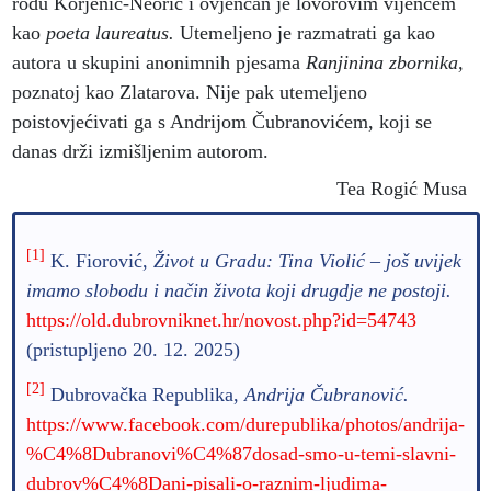
rodu Korjenić-Neorić i ovjenčan je lovorovim vijencem
kao
poeta laureatus.
Utemeljeno je razmatrati ga kao
autora u skupini anonimnih pjesama
Ranjinina zbornika,
poznatoj kao Zlatarova. Nije pak utemeljeno
poistovjećivati ga s Andrijom Čubranovićem, koji se
danas drži izmišljenim autorom.
Tea Rogić Musa
[1]
K. Fiorović,
Život u Gradu: Tina Violić – još uvijek
imamo slobodu i način života koji drugdje ne postoji.
https://old.dubrovniknet.hr/novost.php?id=54743
(pristupljeno 20. 12. 2025)
[2]
Dubrovačka Republika,
Andrija Čubranović.
https://www.facebook.com/durepublika/photos/andrija-
%C4%8Dubranovi%C4%87dosad-smo-u-temi-slavni-
dubrov%C4%8Dani-pisali-o-raznim-ljudima-