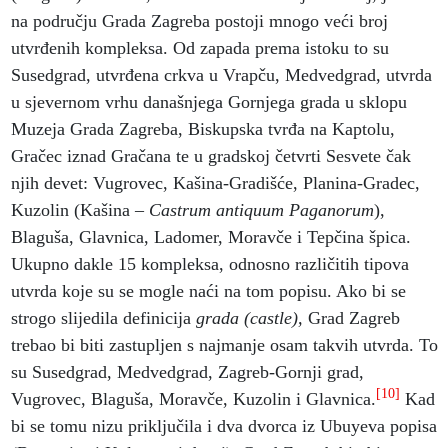
na području Grada Zagreba postoji mnogo veći broj
utvrđenih kompleksa. Od zapada prema istoku to su
Susedgrad, utvrđena crkva u Vrapču, Medvedgrad, utvrda
u sjevernom vrhu današnjega Gornjega grada u sklopu
Muzeja Grada Zagreba, Biskupska tvrđa na Kaptolu,
Gračec iznad Gračana te u gradskoj četvrti Sesvete čak
njih devet: Vugrovec, Kašina-Gradišće, Planina-Gradec,
Kuzolin (Kašina –
Castrum antiquum Paganorum
),
Blaguša, Glavnica, Ladomer, Moravče i Tepčina špica.
Ukupno dakle 15 kompleksa, odnosno različitih tipova
utvrda koje su se mogle naći na tom popisu. Ako bi se
strogo slijedila definicija
grada (castle),
Grad Zagreb
trebao bi biti zastupljen s najmanje osam takvih utvrda. To
su Susedgrad, Medvedgrad, Zagreb-Gornji grad,
[10]
Vugrovec, Blaguša, Moravče, Kuzolin i Glavnica.
Kad
bi se tomu nizu priključila i dva dvorca iz Ubuyeva popisa