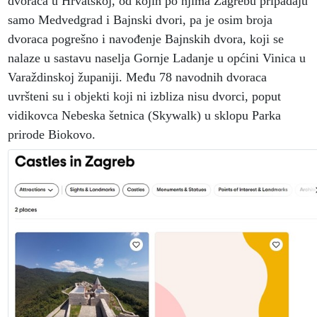
dvoraca u Hrvatskoj, od kojih po njima Zagrebu pripadaju
samo Medvedgrad i Bajnski dvori, pa je osim broja
dvoraca pogrešno i navođenje Bajnskih dvora, koji se
nalaze u sastavu naselja Gornje Ladanje u općini Vinica u
Varaždinskoj županiji. Među 78 navodnih dvoraca
uvršteni su i objekti koji ni izbliza nisu dvorci, poput
vidikovca Nebeska šetnica (Skywalk) u sklopu Parka
prirode Biokovo.