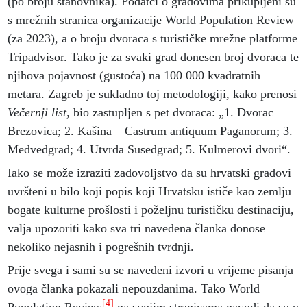
(po broju stanovnika). Podatci o gradovima prikupljeni su
s mrežnih stranica organizacije World Population Review
(za 2023), a o broju dvoraca s turističke mrežne platforme
Tripadvisor. Tako je za svaki grad donesen broj dvoraca te
njihova pojavnost (gustoća) na 100 000 kvadratnih
metara. Zagreb je sukladno toj metodologiji, kako prenosi
Večernji list,
bio zastupljen s pet dvoraca: „1. Dvorac
Brezovica; 2. Kašina – Castrum antiquum Paganorum; 3.
Medvedgrad; 4. Utvrda Susedgrad; 5. Kulmerovi dvori“.
Iako se može izraziti zadovoljstvo da su hrvatski gradovi
uvršteni u bilo koji popis koji Hrvatsku ističe kao zemlju
bogate kulturne prošlosti i poželjnu turističku destinaciju,
valja upozoriti kako sva tri navedena članka donose
nekoliko nejasnih i pogrešnih tvrdnji.
Prije svega i sami su se navedeni izvori u vrijeme pisanja
ovoga članka pokazali nepouzdanima. Tako World
[4]
Population Review
na svojim stranicama navodi da su u