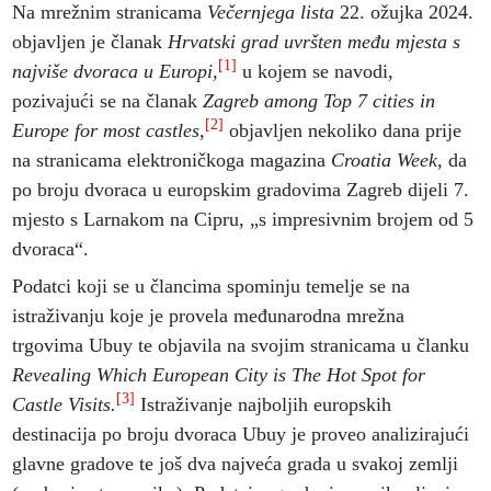
Na mrežnim stranicama
Večernjega lista
22. ožujka 2024.
objavljen je članak
Hrvatski grad uvršten među mjesta s
[1]
najviše dvoraca u Europi,
u kojem se navodi,
pozivajući se na članak
Zagreb among Top 7 cities in
[2]
Europe for most castles,
objavljen nekoliko dana prije
na stranicama elektroničkoga magazina
Croatia Week,
da
po broju dvoraca u europskim gradovima Zagreb dijeli 7.
mjesto s Larnakom na Cipru, „s impresivnim brojem od 5
dvoraca“.
Podatci koji se u člancima spominju temelje se na
istraživanju koje je provela međunarodna mrežna
trgovima Ubuy te objavila na svojim stranicama u članku
Revealing Which European City is The Hot Spot for
[3]
Castle Visits.
Istraživanje najboljih europskih
destinacija po broju dvoraca Ubuy je proveo analizirajući
glavne gradove te još dva najveća grada u svakoj zemlji