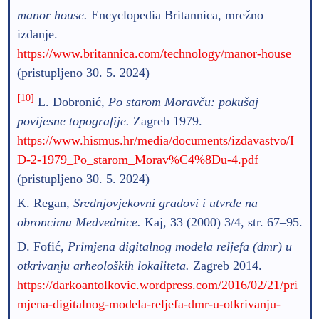
manor house.
Encyclopedia Britannica, mrežno
izdanje.
https://www.britannica.com/technology/manor-house
(pristupljeno 30. 5. 2024)
[10]
L. Dobronić,
Po starom Moravču: pokušaj
povijesne topografije.
Zagreb 1979.
https://www.hismus.hr/media/documents/izdavastvo/I
D-2-1979_Po_starom_Morav%C4%8Du-4.pdf
(pristupljeno 30. 5. 2024)
K. Regan,
Srednjovjekovni gradovi i utvrde na
obroncima Medvednice.
Kaj, 33 (2000) 3/4, str. 67–95.
D. Fofić,
Primjena digitalnog modela reljefa (dmr) u
otkrivanju arheoloških lokaliteta.
Zagreb 2014.
https://darkoantolkovic.wordpress.com/2016/02/21/pri
mjena-digitalnog-modela-reljefa-dmr-u-otkrivanju-