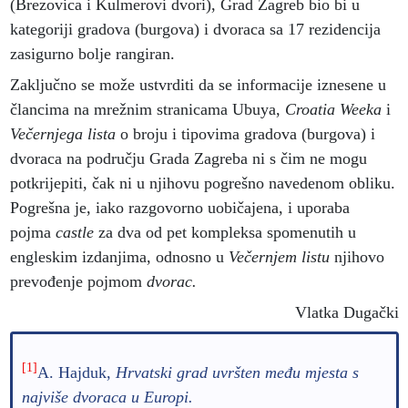
(Brezovica i Kulmerovi dvori), Grad Zagreb bio bi u
kategoriji gradova (burgova) i dvoraca sa 17 rezidencija
zasigurno bolje rangiran.
Zaključno se može ustvrditi da se informacije iznesene u
člancima na mrežnim stranicama Ubuya,
Croatia Weeka
i
Večernjega lista
o broju i tipovima gradova (burgova) i
dvoraca na području Grada Zagreba ni s čim ne mogu
potkrijepiti, čak ni u njihovu pogrešno navedenom obliku.
Pogrešna je, iako razgovorno uobičajena, i uporaba
pojma
castle
za dva od pet kompleksa spomenutih u
engleskim izdanjima, odnosno u
Večernjem listu
njihovo
prevođenje pojmom
dvorac.
Vlatka Dugački
[1]
A. Hajduk,
Hrvatski grad uvršten među mjesta s
najviše dvoraca u Europi.