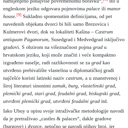
namijenjeno ponajviše povremenomu boravku“,
što u
engleskom jeziku odgovara pojmovima
palace
ili
manor
[9]
house.
Sukladno spomenutim definicijama, od pet
navedenih objekata dvorci bi bili samo Brezovica i
Kulmerovi dvori, dok su lokaliteti
Kašina –
Castrum
antiquum Paganorum,
Susedgrad i Medvedgrad isključivo
gradovi. S obzirom na višeznačnost pojma
grad
u
hrvatskom jeziku, koji može značiti i veće kompaktno
izgrađeno naselje, radi razlikovnosti se za
grad
kao
utvrđeno prebivalište vlastelina u diplomatičkoj građi
najčešće koristi latinski naziv
castrum
, a u znanstvenoj i
široj literaturi sinonimi
zamak, burg, vlastelinski grad,
plemićki grad, stari grad, feudalni grad, biskupski grad,
utvrđeni plemićki grad, utvrđeni feudalni grad
itd.
Iako Ubuy u opisu svoje istraživačke metodologije navodi
da je pretraživao „castles & palaces“, dakle gradove
(burgove) i dvorce, netočno se navodi njihov broj, jer