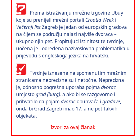
Prema istraživanju mrežne trgovine Ubuy
koje su prenijeli mrežni portali
Croatia Week
i
Večernji list
Zagreb je jedan od europskih gradova
na čijem se području nalazi najviše dvoraca –
ukupno njih pet. Propitujući istinitost te tvrdnje,
uočena je i određena nazivoslovna problematika u
prijevodu s engleskoga jezika na hrvatski.
Tvrdnje iznesene na spomenutim mrežnim
stranicama neprecizne su i netočne. Neprecizna
je, odnosno pogrešna uporaba pojma
dvorac
umjesto
grad (burg),
a ako bi se razgovorno i
prihvatilo da pojam
dvorac
obuhvaća i
gradove
,
onda bi Grad Zagreb imao 17, a ne pet takvih
objekata.
Izvori za ovaj članak