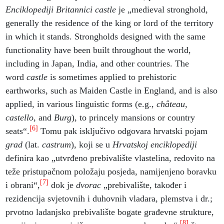
Enciklopediji Britannici
castle
je „medieval stronghold,
generally the residence of the king or lord of the territory
in which it stands. Strongholds designed with the same
functionality have been built throughout the world,
including in Japan, India, and other countries. The
word
castle
is sometimes applied to prehistoric
earthworks, such as Maiden Castle in England, and is also
applied, in various linguistic forms (e.g.,
château
,
castello
, and
Burg
), to princely mansions or country
[6]
seats“.
Tomu pak isključivo odgovara hrvatski pojam
grad
(lat.
castrum
), koji se u
Hrvatskoj enciklopediji
definira kao „utvrđeno prebivalište vlastelina, redovito na
teže pristupačnom položaju posjeda, namijenjeno boravku
[7]
i obrani“,
dok je
dvorac
„prebivalište, također i
rezidencija svjetovnih i duhovnih vladara, plemstva i dr.;
prvotno ladanjsko prebivalište bogate građevne strukture,
[8]